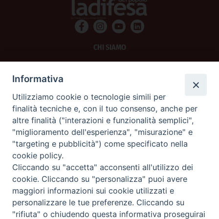
CHI SIAMO
PRIVACY
Informativa
AMMINISTRAZIONE TRASPARENTE
Utilizziamo cookie o tecnologie simili per
finalità tecniche e, con il tuo consenso, anche per
SCRIVICI
altre finalità ("interazioni e funzionalità semplici",
"miglioramento dell'esperienza", "misurazione" e
La Difesa srl - P.iva 05125420280
"targeting e pubblicità") come specificato nella
La Difesa del Popolo percepisce i contributi pubblici all'editoria.
cookie policy.
La Difesa del Popolo, tramite la Fisc (Federazione Italiana Settimanali Cattolici)
ha aderito allo IAP (Istituto dell'Autodisciplina Pubblicitaria) accettando il Codice
Cliccando su "accetta" acconsenti all'utilizzo dei
di Autodisciplina della Comunicazione Commerciale.
cookie. Cliccando su "personalizza" puoi avere
La Difesa del Popolo è una testata registrata presso il Tribunale di Padova
maggiori informazioni sui cookie utilizzati e
decreto del 15 giugno 1950 al n. 37 del registro periodici.
personalizzare le tue preferenze. Cliccando su
"rifiuta" o chiudendo questa informativa proseguirai