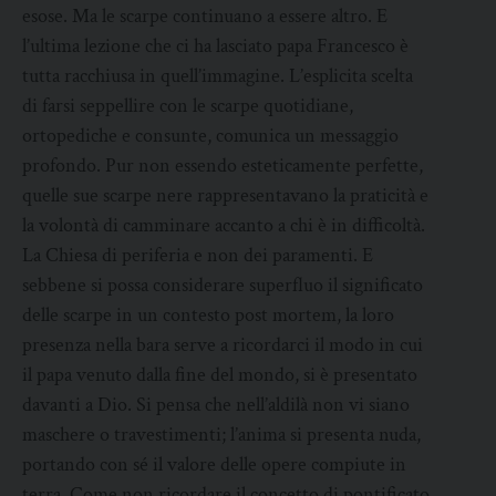
esose. Ma le scarpe continuano a essere altro. E
l’ultima lezione che ci ha lasciato papa Francesco è
tutta racchiusa in quell’immagine. L’esplicita scelta
di farsi seppellire con le scarpe quotidiane,
ortopediche e consunte, comunica un messaggio
profondo. Pur non essendo esteticamente perfette,
quelle sue scarpe nere rappresentavano la praticità e
la volontà di camminare accanto a chi è in difficoltà.
La Chiesa di periferia e non dei paramenti. E
sebbene si possa considerare superfluo il significato
delle scarpe in un contesto post mortem, la loro
presenza nella bara serve a ricordarci il modo in cui
il papa venuto dalla fine del mondo, si è presentato
davanti a Dio. Si pensa che nell’aldilà non vi siano
maschere o travestimenti; l’anima si presenta nuda,
portando con sé il valore delle opere compiute in
terra. Come non ricordare il concetto di pontificato