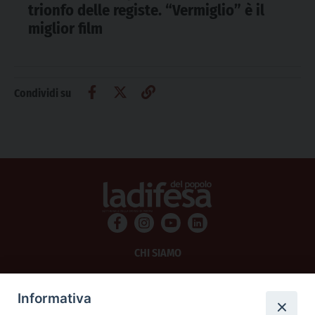
trionfo delle registe. “Vermiglio” è il
miglior film
Condividi su
CHI SIAMO
PRIVACY
Informativa
AMMINISTRAZIONE TRASPARENTE