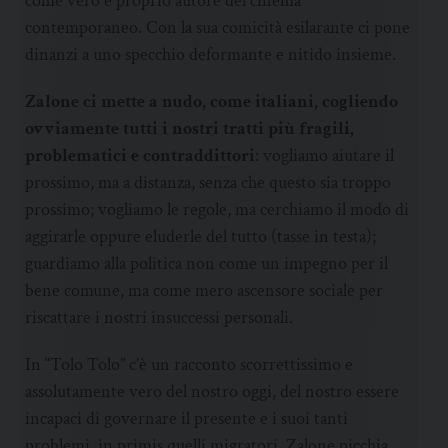
come vero e proprio autore del cinema
contemporaneo. Con la sua comicità esilarante ci pone
dinanzi a uno specchio deformante e nitido insieme.
Zalone ci mette a nudo, come italiani, cogliendo
ovviamente tutti i nostri tratti più fragili,
problematici e contraddittori
: vogliamo aiutare il
prossimo, ma a distanza, senza che questo sia troppo
prossimo; vogliamo le regole, ma cerchiamo il modo di
aggirarle oppure eluderle del tutto (tasse in testa);
guardiamo alla politica non come un impegno per il
bene comune, ma come mero ascensore sociale per
riscattare i nostri insuccessi personali.
In “Tolo Tolo” c’è un racconto scorrettissimo e
assolutamente vero del nostro oggi, del nostro essere
incapaci di governare il presente e i suoi tanti
problemi, in primis quelli migratori. Zalone picchia