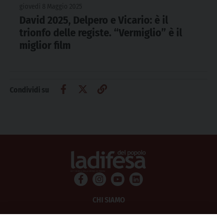
giovedì 8 Maggio 2025
David 2025, Delpero e Vicario: è il
trionfo delle registe. “Vermiglio” è il
miglior film
Condividi su
CHI SIAMO