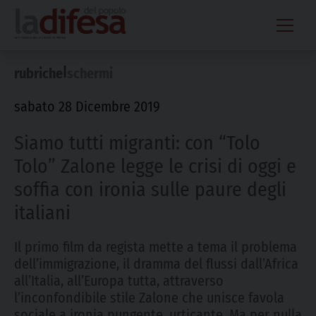
Skip
to
content
|
rubriche
schermi
sabato 28 Dicembre 2019
Siamo tutti migranti: con “Tolo
Tolo” Zalone legge le crisi di oggi e
soffia con ironia sulle paure degli
italiani
Il primo film da regista mette a tema il problema
dell’immigrazione, il dramma del flussi dall’Africa
all’Italia, all’Europa tutta, attraverso
l’inconfondibile stile Zalone che unisce favola
sociale a ironia pungente, urticante. Ma per nulla