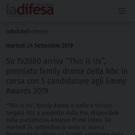
Skip
to
content
|
rubriche
schermi
martedì 24 Settembre 2019
Su Tv2000 arriva “This Is Us”,
premiato family drama della Nbc in
corsa con 5 candidature agli Emmy
Awards 2019
"This Is Us”, family drama a stelle e strisce
targato Nbc e prodotto dalla Fox, disponibile
sulla piattaforma Amazon Prime Video. Da
martedì 24 settembre la serie tv sbarca
finalmente in chiaro su Tv2000, emittente della