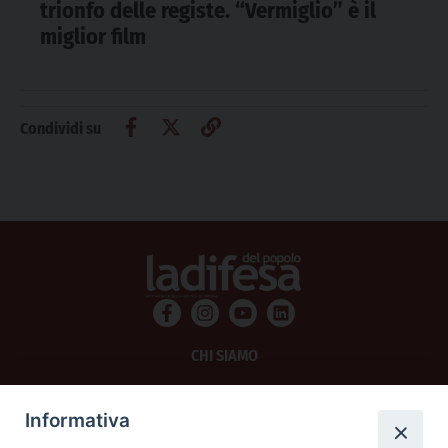
trionfo delle registe. “Vermiglio” è il
miglior film
Condividi su
CHI SIAMO
PRIVACY
Informativa
AMMINISTRAZIONE TRASPARENTE