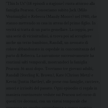
“This Is Us” (18 episodi a stagione) ruota attorno alla
famiglia Pearson. Conosciamo subito Jack (Milo
Ventimiglia) e Rebecca (Mandy Moore) nel 1980, che
stanno mettendo su casa in attesa del primo figlio. In
verità si tratta di un parto gemellare. La coppia, per
una serie di vicissitudini, si trova poi ad accogliere
anche un terzo bambino, Randall, un neonato di
colore abbandonato in ospedale in concomitanza del
parto di Rebecca. La narrazione successivamente ha
continui salti temporali, mostrandoci la famiglia
Pearson 36 anni dopo. Troviamo tre giovani adulti,
Randall (Sterling K. Brown), Kate (Chrissy Metz) e
Kevin (Justin Hartley), alle prese con famiglie, carriere,
amori e irrisolti del passato. Ogni episodio ci regala in
maniera convincente vedute sui Pearson nel corso di
questi tre decenni, con un viavai temporale che
compone un quadro coinvolgente e spesso poetico.