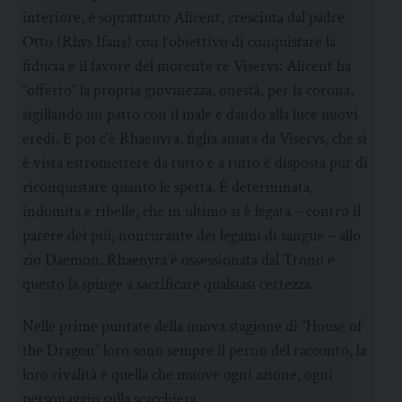
interiore, è soprattutto Alicent, cresciuta dal padre
Otto (Rhys Ifans) con l’obiettivo di conquistare la
fiducia e il favore del morente re Viserys: Alicent ha
“offerto” la propria giovinezza, onestà, per la corona,
sigillando un patto con il male e dando alla luce nuovi
eredi. E poi c’è Rhaenyra, figlia amata da Viserys, che si
è vista estromettere da tutto e a tutto è disposta pur di
riconquistare quanto le spetta. È determinata,
indomita e ribelle, che in ultimo si è legata – contro il
parere dei più, noncurante dei legami di sangue – allo
zio Daemon. Rhaenyra è ossessionata dal Trono e
questo la spinge a sacrificare qualsiasi certezza.
Nelle prime puntate della nuova stagione di “House of
the Dragon” loro sono sempre il perno del racconto, la
loro rivalità è quella che muove ogni azione, ogni
personaggio sulla scacchiera.