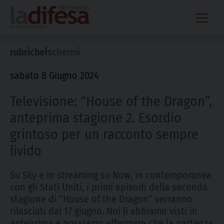
Skip
to
content
|
rubriche
schermi
sabato 8 Giugno 2024
Televisione: “House of the Dragon”,
anteprima stagione 2. Esordio
grintoso per un racconto sempre
livido
Su Sky e in streaming su Now, in contemporanea
con gli Stati Uniti, i primi episodi della seconda
stagione di “House of the Dragon” verranno
rilasciati dal 17 giugno. Noi li abbiamo visti in
anteprima e possiamo affermare che la partenza