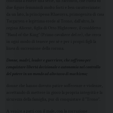
continua a essere una serie, un racconto, che ruota su
due figure femminili molto forti e ben caratterizzate:
da un lato, la principessa Rhaenyra, primogenita di casa
Targaryen e legittima erede al Trono, dall’altro, la
regina Alicent, figlia di Otto Hightower, il cosiddetto
“Hand of the King” (Primo cavaliere del re), che cerca
in ogni modo di tenere per sé e per i propri figli la
linea di successione della corona.
Donne, madri, leader e guerriere, che soffrono per
conquistare libertà decisionale e autonomia nel controllo
del potere in un mondo ad alto tasso di machismo;
donne che hanno dovuto patire sofferenze e violenze,
accettando di mettere in gioco la propria integrità e la
sicurezza della famiglia, pur di conquistare il “Trono”.
A venire a patti con il male, con la corruzione