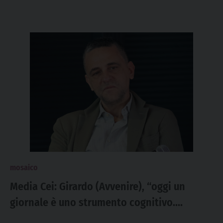
mosaico
Media Cei: Girardo (Avvenire), “oggi un
giornale è uno strumento cognitivo.
‘Popotus’ è un argine al dilagare dello