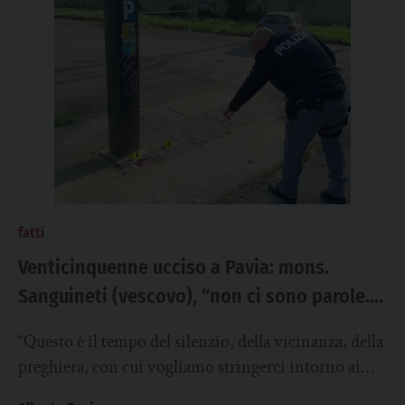
fatti
Venticinquenne ucciso a Pavia: mons.
Sanguineti (vescovo), “non ci sono parole.
Violenza gratuita e assurda desta domande
“Questo è il tempo del silenzio, della vicinanza, della
sul vuoto che abita il cuore dei giovani”
preghiera, con cui vogliamo stringerci intorno ai
familiari di Gabriele. Questo nuovo episodio...