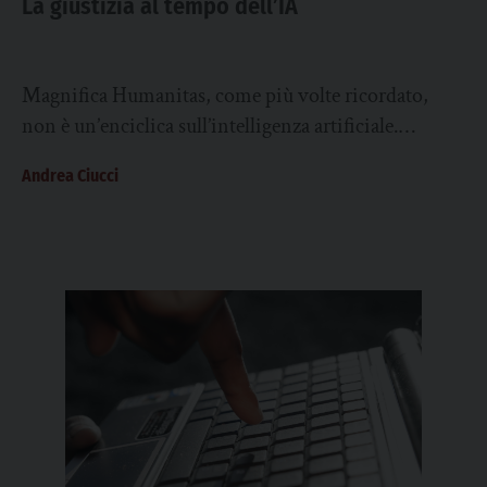
La giustizia al tempo dell’IA
Magnifica Humanitas, come più volte ricordato,
non è un’enciclica sull’intelligenza artificiale.
Piuttosto è un documento sulla dignità della persona
Andrea Ciucci
umana e, più...