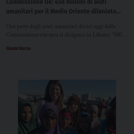
Commissione Ue: 458 milioni di aiuti
umanitari per il Medio Oriente dilaniato
dalla guerra. Interventi in Libano, Giordania,
Una parte degli aiuti umanitari decisi oggi dalla
Egitto
Commissione europea si dirigono in Libano: “100
milioni di euro saranno destinati all’assistenza
Gianni Borsa
sanitaria...