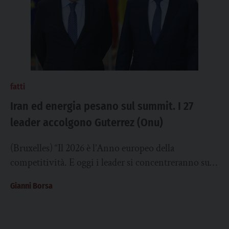
fatti
Iran ed energia pesano sul summit. I 27
leader accolgono Guterrez (Onu)
(Bruxelles) “Il 2026 è l’Anno europeo della
competitività. E oggi i leader si concentreranno sulla
competitività. Per incrementare la competitività
Gianni Borsa
economica è...