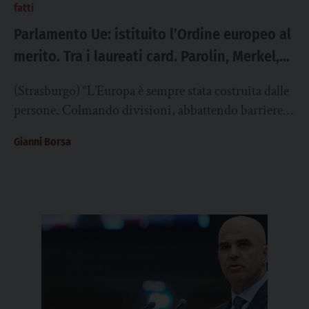
fatti
Parlamento Ue: istituito l’Ordine europeo al
merito. Tra i laureati card. Parolin, Merkel,
Zelenski, Bono e gli Ue
(Strasburgo) “L’Europa è sempre stata costruita dalle
persone. Colmando divisioni, abbattendo barriere,
rovesciando dittature e superando crisi per un futuro
Gianni Borsa
migliore per...