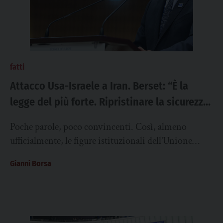
fatti
Attacco Usa-Israele a Iran. Berset: “È la
legge del più forte. Ripristinare la sicurezza
attraverso le regole”
Poche parole, poco convincenti. Così, almeno
ufficialmente, le figure istituzionali dell’Unione
europea hanno reagito all’attacco Usa-Israele all’Iran.
Gianni Borsa
Ma i “dietro le quinte”...