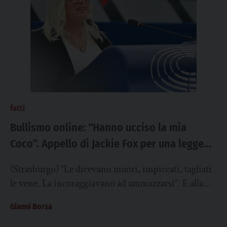
fatti
Bullismo online: “Hanno ucciso la mia
Coco”. Appello di Jackie Fox per una legge
europea
(Strasburgo) “Le dicevano muori, impiccati, tagliati
le vene. La incoraggiavano ad ammazzarsi”. E alla
fine ci sono riusciti. È straziante ascoltare Jackie
Gianni Borsa
Fox,...