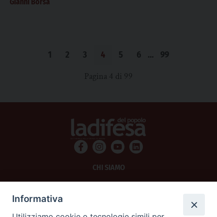
Gianni Borsa
1
2
3
4
5
6
…
99
Pagina 4 di 99
CHI SIAMO
PRIVACY
Informativa
AMMINISTRAZIONE TRASPARENTE
Utilizziamo cookie o tecnologie simili per