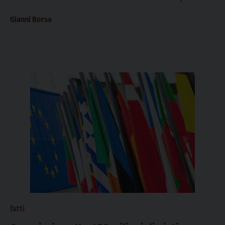
ora in prima pagina è...
Gianni Borsa
fatti