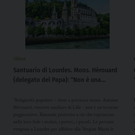
chiesa
Santuario di Lourdes. Mons. Hérouard
(delegato del Papa): “Non è una
bocciatura ma una sollecitudine per la
cura dei pellegrini”
“Religiosità popolare – tiene a precisare mons. Antoine
Hérouard, vescovo ausiliare di Lille - non è un termine
peggiorativo. Rimanda piuttosto a ciò che esprimono
nella loro fede i malati, i poveri, i piccoli. Le persone
vengono a Lourdes per affidare alla Vergine Maria le