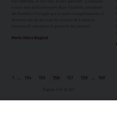
i
loro difficoltà, la loro vita, le loro speranze”. L'annuncio
è stato dato dall'arcivescovo Rino Fisichella, presidente
del Pontificio Consiglio per la nuova evangelizzazione, il
dicastero che da due anni ha ricevuto da Francesco
l'incarico di valorizzare la pastorale dei santuari
Maria Chiara Biagioni
1
…
154
155
156
157
158
…
169
Pagina 156 di 169
SCRIVICI