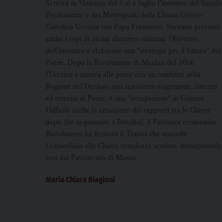
Si terrà in Vaticano dal 5 al 6 luglio l'incontro del Sinod
Permanente e dei Metropoliti della Chiesa Greco–
Cattolica Ucraina con Papa Francesco. Saranno presenti
anche i capi di alcuni dicasteri vaticani. Obiettivo
dell'incontro è elaborare una "strategia per il futuro" del
Paese. Dopo la Rivoluzione di Maidan del 2014,
l'Ucraina è ancora alle prese con un conflitto nella
Regione del Donbas, una massiccia migrazione, interna
ed esterna al Paese, e una "occupazione" in Crimea.
Difficile anche la situazione dei rapporti tra le Chiese
dopo che in gennaio, a Istanbul, il Patriarca ecumenico
Bartolomeo ha firmato il Tomos che concede
l’autocefalia alla Chiesa ortodossa ucraina, distaccandola
così dal Patriarcato di Mosca
Maria Chiara Biagioni