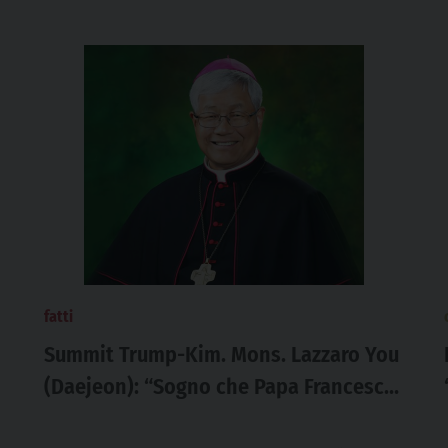
fatti
Summit Trump-Kim. Mons. Lazzaro You
(Daejeon): “Sogno che Papa Francesco
possa andare presto a Pyongyang”