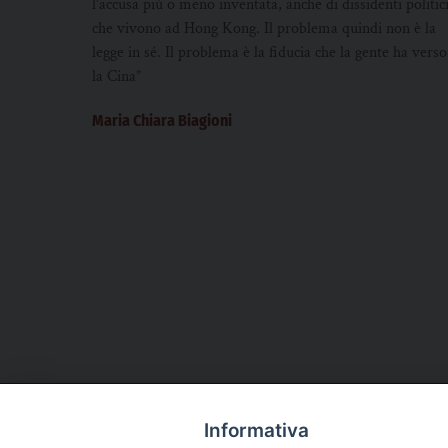
l’accusa più o meno inventata, anche di dissidenti politic
che vivono ad Hong Kong. Il problema quindi non è la
legge in sé. Il problema è la fiducia che la gente ha verso
la Cina”
Maria Chiara Biagioni
Informativa
CHI SIAMO
PRIVACY
AMMINISTRAZIONE TRASPARENTE