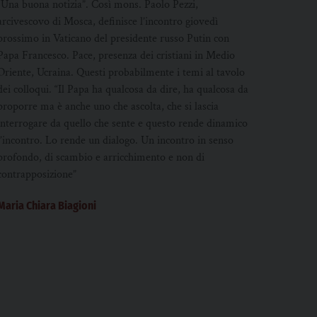
“Una buona notizia”. Così mons. Paolo Pezzi,
arcivescovo di Mosca, definisce l’incontro giovedì
prossimo in Vaticano del presidente russo Putin con
Papa Francesco. Pace, presenza dei cristiani in Medio
Oriente, Ucraina. Questi probabilmente i temi al tavolo
dei colloqui. “Il Papa ha qualcosa da dire, ha qualcosa da
proporre ma è anche uno che ascolta, che si lascia
interrogare da quello che sente e questo rende dinamico
l’incontro. Lo rende un dialogo. Un incontro in senso
profondo, di scambio e arricchimento e non di
contrapposizione”
Maria Chiara Biagioni