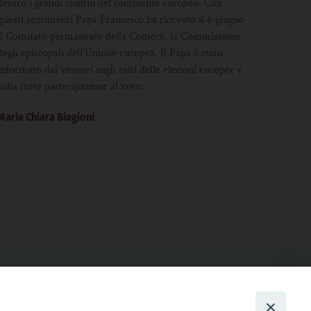
dentro i grandi confini del continente europeo. Con
questi sentimenti Papa Francesco ha ricevuto il 6 giugno
il Comitato permanente della Comece, la Commissione
degli episcopali dell’Unione europea. Il Papa è stato
informato dai vescovi sugli esiti delle elezioni europee e
sulla forte partecipazione al voto.
Maria Chiara Biagioni