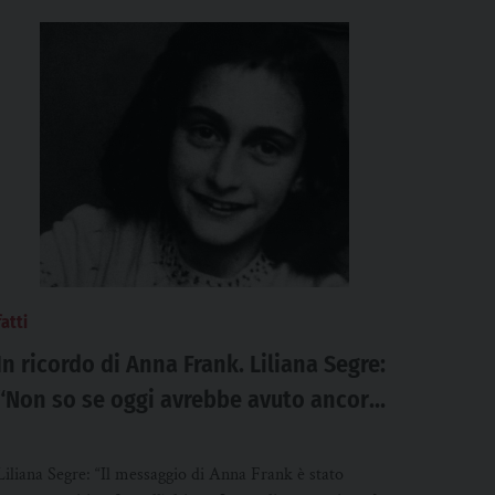
fatti
In ricordo di Anna Frank. Liliana Segre:
“Non so se oggi avrebbe avuto ancora
la speranza”
Liliana Segre: “Il messaggio di Anna Frank è stato