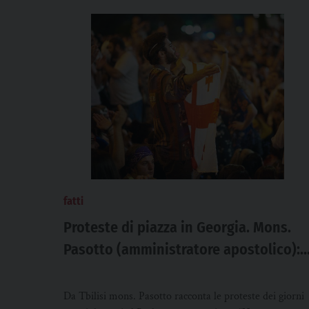
fatti
Proteste di piazza in Georgia. Mons.
Pasotto (amministratore apostolico):
“Una terra occupata è come una spada
entrata nella carne”
Da Tbilisi mons. Pasotto racconta le proteste dei giorni