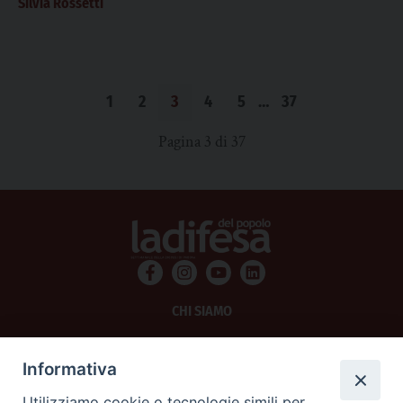
Silvia Rossetti
1
2
3
4
5
…
37
Pagina 3 di 37
CHI SIAMO
PRIVACY
Informativa
AMMINISTRAZIONE TRASPARENTE
Utilizziamo cookie o tecnologie simili per