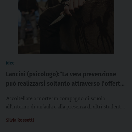
idee
Lancini (psicologo):”La vera prevenzione
può realizzarsi soltanto attraverso l’offerta
di relazioni autentiche”. L’accoltellamento
Accoltellare a morte un compagno di scuola
dello studente a La Spezia ingenera una
all’interno di un’aula e alla presenza di altri studenti.
serie di domande
Un gesto crudele, sfrontato e sconvolgente....
Silvia Rossetti