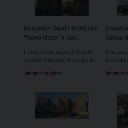
Monselice. Tanti i fedeli che
Il santu
“fanno visita” a san
Chiese d
Valentino
candidat
L'oratorio che conclude il sacro
È un sant
percorso custodisce le spoglie di
tra quelli
santi e martiri, tra cui san
Diocesi –
Emanuele Cenghiaro
Emanuele C
Valentino, protettore
luogo giu
dall'epilessia. Due i momenti più
sentiti dell'anno: la festa del santo,
il 14 febbraio, e quella di Tutti i
santi, il 1° novembre