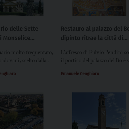
Restauro al palazzo del Bo
ario delle Sette
dipinto ritrae la città di
i Monselice
Padova
o al censimento Fai
L’affresco di Fulvio Pendini so
uario molto frequentato,
il portico del palazzo del Bo è s
 padovani, scelto dalla
restaurato: rappresenta la città 
 nel 2025 – anche come
Emanuele Cenghiaro
enghiaro
simboli delle discipline di stud
bilare. Ma… è anche...
È una carta geografica ideale e
semplificata che individua i
monumenti principali padova
partire dallo storico palazzo de
Ragione e dallo stesso Bo, la s
degli studi universitari