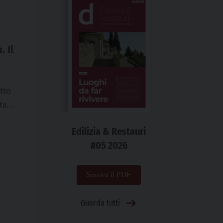
. Il
tto
tato
e i
Edilizia & Restauri
io.
#05 2026
ni a
Scarica il PDF
lla
ede
Guarda tutti