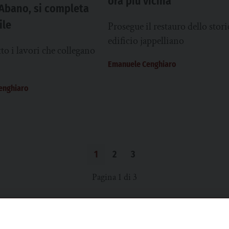
ora più vicina
Abano, si completa
ile
Prosegue il restauro dello stori
edificio jappelliano
to i lavori che collegano
Emanuele Cenghiaro
enghiaro
1
2
3
Pagina 1 di 3