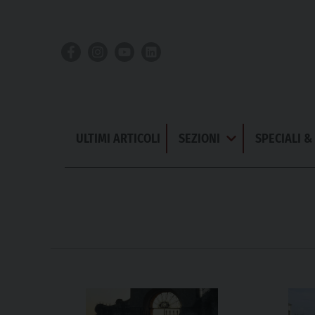
Skip
to
content
ULTIMI ARTICOLI
SEZIONI
SPECIALI 
Apri
Menu