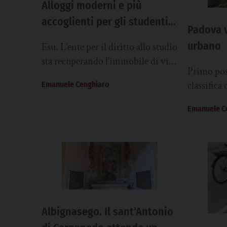
Alloggi moderni e più
accoglienti per gli studenti
Padova v
universitari
urbano
Esu. L’ente per il diritto allo studio
sta recuperando l’immobile di via
Primo pos
Tartaglia, chiuso da tempo. Lavori
classifica 
Emanuele Cenghiaro
anche alla Colombo
Emanuele C
Albignasego. Il sant’Antonio