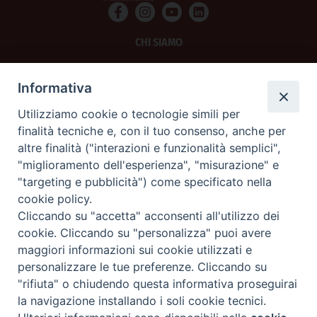
CHI SIAMO
PRIVACY
Informativa
AMMINISTRAZIONE TRASPARENTE
Utilizziamo cookie o tecnologie simili per
finalità tecniche e, con il tuo consenso, anche per
SCRIVICI
altre finalità ("interazioni e funzionalità semplici",
"miglioramento dell'esperienza", "misurazione" e
La Difesa srl - P.iva 05125420280
"targeting e pubblicità") come specificato nella
La Difesa del Popolo percepisce i contributi pubblici all'editoria.
cookie policy.
La Difesa del Popolo, tramite la Fisc (Federazione Italiana Settimanali Cattolici)
ha aderito allo IAP (Istituto dell'Autodisciplina Pubblicitaria) accettando il Codice
Cliccando su "accetta" acconsenti all'utilizzo dei
di Autodisciplina della Comunicazione Commerciale.
cookie. Cliccando su "personalizza" puoi avere
La Difesa del Popolo è una testata registrata presso il Tribunale di Padova
maggiori informazioni sui cookie utilizzati e
decreto del 15 giugno 1950 al n. 37 del registro periodici.
personalizzare le tue preferenze. Cliccando su
"rifiuta" o chiudendo questa informativa proseguirai
la navigazione installando i soli cookie tecnici.