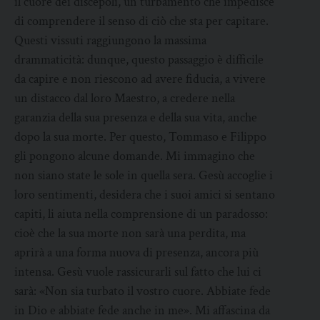
il cuore dei discepoli, un turbamento che impedisce
di comprendere il senso di ciò che sta per capitare.
Questi vissuti raggiungono la massima
drammaticità: dunque, questo passaggio è difficile
da capire e non riescono ad avere fiducia, a vivere
un distacco dal loro Maestro, a credere nella
garanzia della sua presenza e della sua vita, anche
dopo la sua morte. Per questo, Tommaso e Filippo
gli pongono alcune domande. Mi immagino che
non siano state le sole in quella sera. Gesù accoglie i
loro sentimenti, desidera che i suoi amici si sentano
capiti, li aiuta nella comprensione di un paradosso:
cioè che la sua morte non sarà una perdita, ma
aprirà a una forma nuova di presenza, ancora più
intensa. Gesù vuole rassicurarli sul fatto che lui ci
sarà: «Non sia turbato il vostro cuore. Abbiate fede
in Dio e abbiate fede anche in me». Mi affascina da