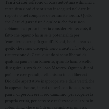
Tanti di noi
soffrono di bassa autostima e dinanzi a
certe situazioni ci sentiamo inadeguati nel dare le
risposte o nel compiere determinate azioni. Quello
che Gesù ci garantisce è qualcosa che forse non
abbiamo mai preso in seria considerazione: cioè, il
fatto che ognuno ha in sé le potenzialità per
“compiere opere più grandi”. E così, ho ripensato a
quello che i suoi discepoli sono riusciti a fare dopo la
risurrezione di Gesù, quando si sono liberati da
qualsiasi paura e turbamento, quando hanno scelto
di seguire la strada del loro Maestro. Ognuno di noi
può fare cose grandi, nella misura in cui libererà
Dio dalle aspettative inappropriate e dalle verità che
lo appesantiscono, in cui tenterà con fiducia, senza
paura, di percorrere il suo cammino, per scoprire la
propria verità, per cercare e realizzare quella vita in
abbondanza che è più di una semplice promessa.