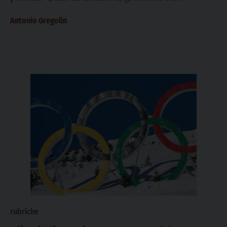
scoppiava la guerra (l’ennesima) Usa-Israele contro...
Antonio Gregolin
rubriche