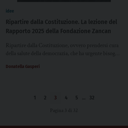
idee
Ripartire dalla Costituzione. La lezione del
Rapporto 2025 della Fondazione Zancan
Ripartire dalla Costituzione, ovvero prendersi cura
della salute della democrazia, che ha urgente bisogno
di superare le criticità ripartendo dai propri
Donatella Gasperi
fondamenti....
1
2
3
4
5
…
32
Pagina 3 di 32