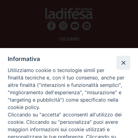
CHI SIAMO
PRIVACY
Informativa
AMMINISTRAZIONE TRASPARENTE
Utilizziamo cookie o tecnologie simili per
finalità tecniche e, con il tuo consenso, anche per
SCRIVICI
altre finalità ("interazioni e funzionalità semplici",
"miglioramento dell'esperienza", "misurazione" e
La Difesa srl - P.iva 05125420280
"targeting e pubblicità") come specificato nella
La Difesa del Popolo percepisce i contributi pubblici all'editoria.
cookie policy.
La Difesa del Popolo, tramite la Fisc (Federazione Italiana Settimanali Cattolici)
ha aderito allo IAP (Istituto dell'Autodisciplina Pubblicitaria) accettando il Codice
Cliccando su "accetta" acconsenti all'utilizzo dei
di Autodisciplina della Comunicazione Commerciale.
cookie. Cliccando su "personalizza" puoi avere
La Difesa del Popolo è una testata registrata presso il Tribunale di Padova
maggiori informazioni sui cookie utilizzati e
decreto del 15 giugno 1950 al n. 37 del registro periodici.
personalizzare le tue preferenze. Cliccando su