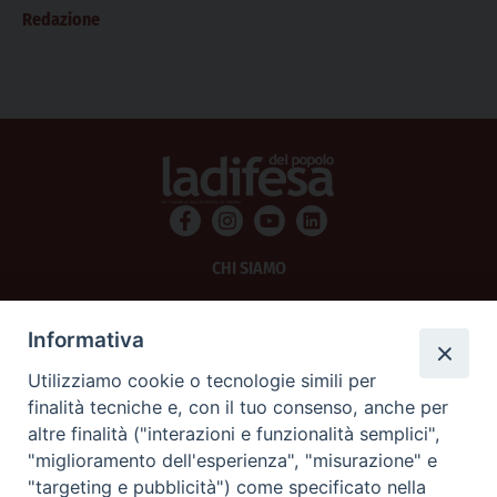
Redazione
CHI SIAMO
PRIVACY
Informativa
AMMINISTRAZIONE TRASPARENTE
Utilizziamo cookie o tecnologie simili per
finalità tecniche e, con il tuo consenso, anche per
SCRIVICI
altre finalità ("interazioni e funzionalità semplici",
"miglioramento dell'esperienza", "misurazione" e
La Difesa srl - P.iva 05125420280
"targeting e pubblicità") come specificato nella
La Difesa del Popolo percepisce i contributi pubblici all'editoria.