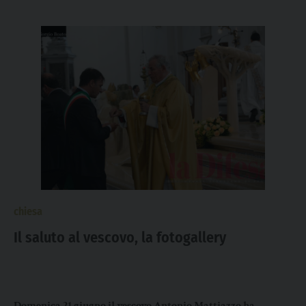
chiesa
Il saluto al vescovo, la fotogallery
Domenica 21 giugno il vescovo Antonio Mattiazzo ha